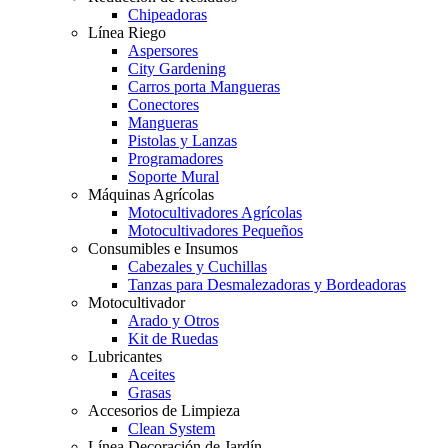
Chipeadoras
Línea Riego
Aspersores
City Gardening
Carros porta Mangueras
Conectores
Mangueras
Pistolas y Lanzas
Programadores
Soporte Mural
Máquinas Agrícolas
Motocultivadores Agrícolas
Motocultivadores Pequeños
Consumibles e Insumos
Cabezales y Cuchillas
Tanzas para Desmalezadoras y Bordeadoras
Motocultivador
Arado y Otros
Kit de Ruedas
Lubricantes
Aceites
Grasas
Accesorios de Limpieza
Clean System
Línea Decoración de Jardín