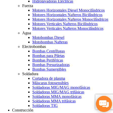
Hidrolavadoras Eléctricas
Fuerza
Motores Horizontales Diesel Monocilíndricos
Motores Horizontales Nafteros Bicilíndricos
Motores Horizontales Nafteros Monocilíndricos
Motores Verticales Nafteros Bicilíndricos
Motores Verticales Nafteros Monocilíndricos
Agua
Motobombas Diesel
Motobombas Nafteras
Electrobombas
Bombas Centrífugas
Bombas para Piletas
Bombas Periféricas
Bombas Presurizadoras
Bombas Sumergibles
Soldadura
Cortadora de plasma
Máscaras fotosensibles
Soldadoras MIG/MAG monofásicas
Soldadoras MIG/MAG trifásicas
Soldadoras MMA monofásicas
Soldadoras MMA trifásicas
Soldadoras TIG
Construcción