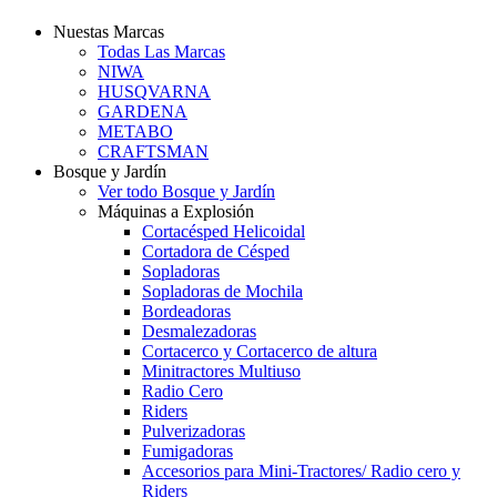
Nuestas Marcas
Todas Las Marcas
NIWA
HUSQVARNA
GARDENA
METABO
CRAFTSMAN
Bosque y Jardín
Ver todo Bosque y Jardín
Máquinas a Explosión
Cortacésped Helicoidal
Cortadora de Césped
Sopladoras
Sopladoras de Mochila
Bordeadoras
Desmalezadoras
Cortacerco y Cortacerco de altura
Minitractores Multiuso
Radio Cero
Riders
Pulverizadoras
Fumigadoras
Accesorios para Mini-Tractores/ Radio cero y
Riders