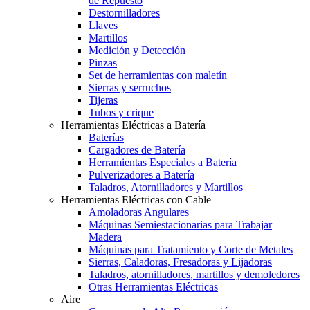
de Repuesto
Destornilladores
Llaves
Martillos
Medición y Detección
Pinzas
Set de herramientas con maletín
Sierras y serruchos
Tijeras
Tubos y crique
Herramientas Eléctricas a Batería
Baterías
Cargadores de Batería
Herramientas Especiales a Batería
Pulverizadores a Batería
Taladros, Atornilladores y Martillos
Herramientas Eléctricas con Cable
Amoladoras Angulares
Máquinas Semiestacionarias para Trabajar
Madera
Máquinas para Tratamiento y Corte de Metales
Sierras, Caladoras, Fresadoras y Lijadoras
Taladros, atornilladores, martillos y demoledores
Otras Herramientas Eléctricas
Aire