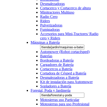
Desmalezadoras
Cortacerco y Cortacerco de altura
Minitractores Multiuso
Radio Cero
Riders
Pulverizadoras
Fumigadoras
Accesorios para Mini-Tractores/ Radio
cero y Riders
Máquinas a Batería
Automower (Robot cortacésped)
Baterías
Bordeadoras a Batería
Cargadores de Batería
Cortacercos a Batería
Cortadora de Césped a Batería
Desmalezadoras a Batería
Kit de instalación para Automower
Sopladores a Batería
Forestal, Poda y Jardinería
Motosierras uso Particular
Motosierras para uso Profesional