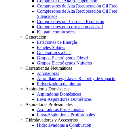
Compresor de Alta Recuperación
Compresores de Alta Recuperación Oil Free
Compresores de Alta Recuperación Oil Free
Silenciosos
Compresores por Correa a Explosión
Compresores por correa con cabezal
Kit para compresores
Generación
Estaciones de Energía
Paneles Solares
Generadores a Gas
Grupos Electrógenos Diésel
Grupos Electrógenos Nafteros
Herramientas Neumáticas
Amoladoras
Atornilladores, Llaves Rachet y de impacto
Pulverizadora de pintura
Aspiradoras Domésticas
Aspiradoras Domésticas
Lava-Aspiradoras Domésticas
Aspiradoras Profesionales
Aspiradoras Profesionales
Lava-Aspiradoras Profesionales
Hidrolavadoras y Accesorios
Hidrolavadoras a Combustión