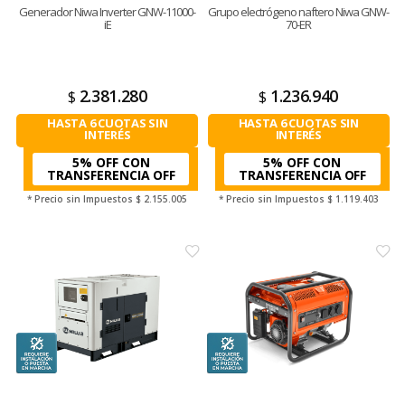
Generador Niwa Inverter GNW-11000-
Grupo electrógeno naftero Niwa GNW-
iE
70-ER
2.381.280
1.236.940
$
$
HASTA 6 CUOTAS SIN
HASTA 6 CUOTAS SIN
INTERÉS
INTERÉS
5% OFF CON
5% OFF CON
TRANSFERENCIA
TRANSFERENCIA
* Precio sin Impuestos
$ 2.155.005
* Precio sin Impuestos
$ 1.119.403