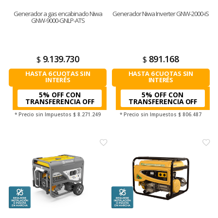
Generador a gas encabinado Niwa
Generador Niwa Inverter GNW-2000-iS
GNW-9000-GNLP-ATS
9.139.730
891.168
$
$
HASTA 6 CUOTAS SIN
HASTA 6 CUOTAS SIN
INTERÉS
INTERÉS
5% OFF CON
5% OFF CON
TRANSFERENCIA
TRANSFERENCIA
* Precio sin Impuestos
$ 8.271.249
* Precio sin Impuestos
$ 806.487