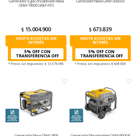
Generador a gas encabinado Niwa
Generador Niwa GNW-3000-ER
GNW-19000-GNLP-ATS
15.004.900
673.839
$
$
HASTA 6 CUOTAS SIN
HASTA 6 CUOTAS SIN
INTERÉS
INTERÉS
5% OFF CON
5% OFF CON
TRANSFERENCIA
TRANSFERENCIA
* Precio sin Impuestos
$ 13.579.095
* Precio sin Impuestos
$ 609.809
Generador Niwa GNW-2800
Generador Niwa Inverter GNW-9500-iE