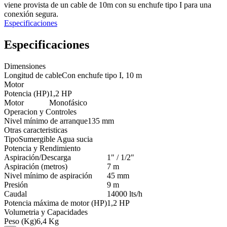
viene provista de un cable de 10m con su enchufe tipo I para una
conexión segura.
Especificaciones
Especificaciones
Dimensiones
Longitud de cable
Con enchufe tipo I, 10 m
Motor
Potencia (HP)
1,2 HP
Motor
Monofásico
Operacion y Controles
Nivel mínimo de arranque
135 mm
Otras caracteristicas
Tipo
Sumergible Agua sucia
Potencia y Rendimiento
Aspiración/Descarga
1" / 1/2"
Aspiración (metros)
7 m
Nivel mínimo de aspiración
45 mm
Presión
9 m
Caudal
14000 lts/h
Potencia máxima de motor (HP)
1,2 HP
Volumetria y Capacidades
Peso (Kg)
6,4 Kg