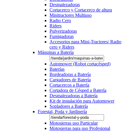
Desmalezadoras
Cortacerco y Cortacerco de altura
Minitractores Multiuso
Radio Cero
Riders
Pulverizadoras
Fumigadoras
Accesorios para Mini-Tractores/ Radio
cero y Riders
Máquinas a Batería
Automower (Robot cortacésped)
Baterías
Bordeadoras a Batería
Cargadores de Batería
Cortacercos a Batería
Cortadora de Césped a Batería
Desmalezadoras a Batería
Kit de instalación para Automower
Sopladores a Batería
Forestal, Poda y Jardinería
Motosierras uso Particular
Motosierras para uso Profesional