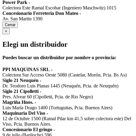
Power Park
-
Colectora Este Ramal Escobar (Ingeniero Maschwitz) 1015
Concesionario Ferreteria Don Mateo
-
Av. San Martin 1390
Cerrar
×
Elegi un distribuidor
Puedes buscar un distribuidor por nombre o provincia:
PPI MAQUINAS SRL
-
Colectora Sur Acceso Oeste 5080 (Castelar, Morón, Pcia. Bs As)
Siglo 21 Neuquén
-
Dr. Teodoro Luis Planas 1445 (Neuquén, Pcia. de Neuquén)
Siglo 21 Cipolletti
-
Pres. Alvear 60 (Cipolletti, Pcia. de Rio Negro)
Magriña Hnos.
-
Luis María Drago 1400 (Tortuguitas, Pcia. Buenos Aires)
Maquinaria Del Viso
-
12 de Octubre 1500 (Ramal Pilar km 41,5 sobre colectora este) Del
Viso, Pcia. Buenos Aires.
Concesionario El gringo
-
9 de julio (Bariloche) 596