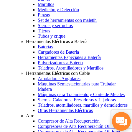
Martillos
Medición y Detección
Pinzas
Set de herramientas con maletín
Sierras y serruchos
Tijeras
Tubos y crique
Herramientas Eléctricas a Batería
Baterías
Cargadores de Batería
Herramientas Especiales a Batería
Pulverizadores a Batería
Taladros, Atornilladores y Martillos
Herramientas Eléctricas con Cable
Amoladoras Angulares
Máquinas Semiestacionarias para Trabajar
Madera
Máquinas para Tratamiento y Corte de Metales
Sierras, Caladoras, Fresadoras y Lijadoras
Taladros, atornilladores, martillos y demoledores
Otras Herramientas Eléctricas
Aire
Compresor de Alta Recuperación
Compresores de Alta Recuperación Oil Free
Compresores de Alta Recuperación Oil Free