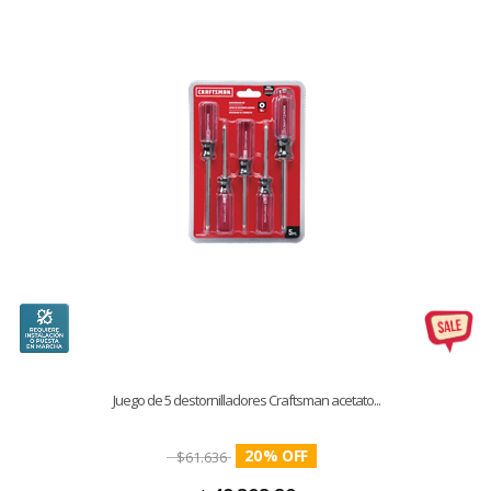
Juego de 5 destornilladores Craftsman acetato...
20
%
$
61.636