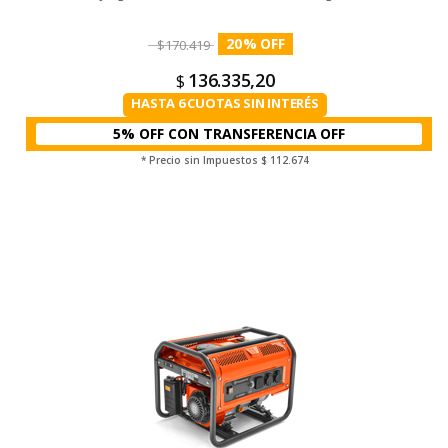
20
%
$
170.419
136.335,20
$
HASTA 6 CUOTAS SIN INTERÉS
5% OFF CON TRANSFERENCIA
* Precio sin Impuestos
$ 112.674