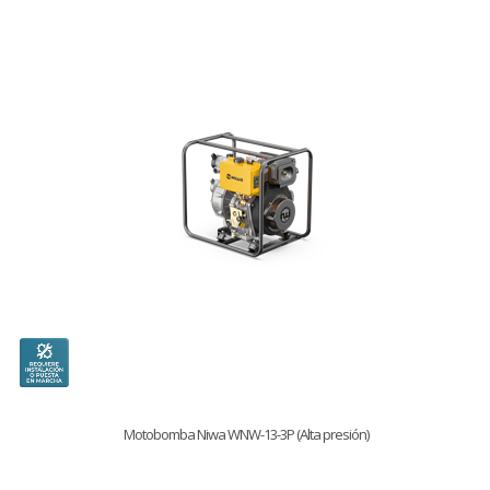
Motobomba Niwa WNW-13-3P (Alta presión)