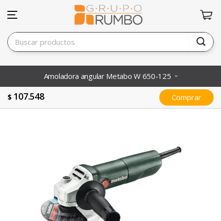
Amoladora angular Metabo W 650-125
107.548
$
Comprar