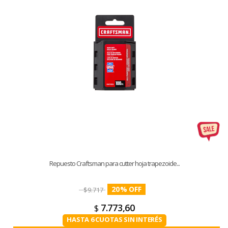
Repuesto Craftsman para cutter hoja trapezoide...
20
%
$
9.717
7.773,60
$
HASTA 6 CUOTAS SIN INTERÉS