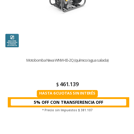
Motobomba Niwa WNW-65-2Q (químico/agua salada)
461.139
$
HASTA 6 CUOTAS SIN INTERÉS
5% OFF CON TRANSFERENCIA
* Precio sin Impuestos
$ 381.107