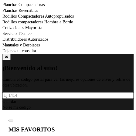
Planchas Compactadoras
Planchas Reversibles
Rodillos Compactadores Autopropulsados
Rodillos compactadores Hombre a Bordo
Cotizaciones Mayorista
Servicio Técnico
Distribuidores Autorizados
Manuales y Despieces
Dejanos tu consulta
✖
¡Bienvenido al sitio!
Cambiá el código postal para ver las mejores opciones de envío y retiro de
otra ubicación.
Guardar
No sé mi código
MIS FAVORITOS