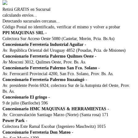
Retirá GRATIS en Sucursal
calculando envíos...
Detectando sucursales cercanas...
Código Postal no identificado, verificar el mismo y volver a probar
PPI MAQUINAS SRL
-
Colectora Sur Acceso Oeste 5080 (Castelar, Morón, Pcia. Bs As)
Concesionario Ferretería Industrial Aguilar
-
Av. República Oriental del Uruguay 4852 (Posadas, Pcia. de Misiones)
Concesionario Ferretería Palermo Quilmes Oeste
-
Av Mosconi 3012, Quilmes Oeste, Prov. Bs. As.
Concesionario Ferretería Palermo San Fco. Solano
-
Av. Ferrocarril Provincial 4200, San Fco. Solano, Prov. Bs. As.
Concesionario Ferretería Palermo Ituzaingó
-
Av. presidente Perón 6924, colectora Sur de la Autopista del Oeste, Prov.
Bs. As.
Concesionario El gringo
-
9 de julio (Bariloche) 596
Concesionario HMC MAQUINAS & HERRAMIENTAS
-
Av. Circunvalación Santiago Marzo (Norte) (Santa rosa) 171
Power Park
-
Colectora Este Ramal Escobar (Ingeniero Maschwitz) 1015
Concesionario Ferreteria Don Mateo
-