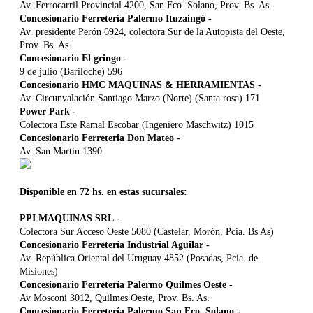
Av. Ferrocarril Provincial 4200, San Fco. Solano, Prov. Bs. As.
Concesionario Ferretería Palermo Ituzaingó
-
Av. presidente Perón 6924, colectora Sur de la Autopista del Oeste,
Prov. Bs. As.
Concesionario El gringo
-
9 de julio (Bariloche) 596
Concesionario HMC MAQUINAS & HERRAMIENTAS
-
Av. Circunvalación Santiago Marzo (Norte) (Santa rosa) 171
Power Park
-
Colectora Este Ramal Escobar (Ingeniero Maschwitz) 1015
Concesionario Ferreteria Don Mateo
-
Av. San Martin 1390
Disponible en 72 hs. en estas sucursales:
PPI MAQUINAS SRL
-
Colectora Sur Acceso Oeste 5080 (Castelar, Morón, Pcia. Bs As)
Concesionario Ferretería Industrial Aguilar
-
Av. República Oriental del Uruguay 4852 (Posadas, Pcia. de
Misiones)
Concesionario Ferretería Palermo Quilmes Oeste
-
Av Mosconi 3012, Quilmes Oeste, Prov. Bs. As.
Concesionario Ferretería Palermo San Fco. Solano
-