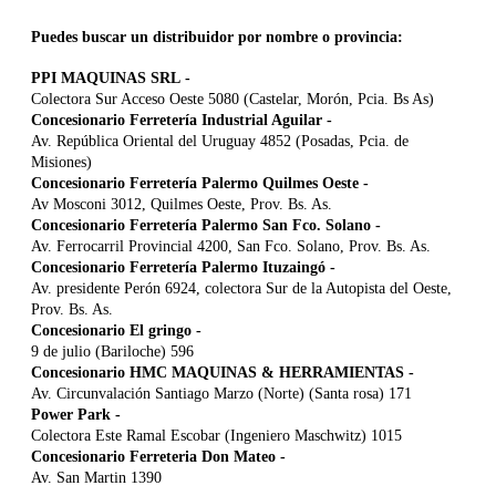
Puedes buscar un distribuidor por nombre o provincia:
PPI MAQUINAS SRL
-
Colectora Sur Acceso Oeste 5080 (Castelar, Morón, Pcia. Bs As)
Concesionario Ferretería Industrial Aguilar
-
Av. República Oriental del Uruguay 4852 (Posadas, Pcia. de
Misiones)
Concesionario Ferretería Palermo Quilmes Oeste
-
Av Mosconi 3012, Quilmes Oeste, Prov. Bs. As.
Concesionario Ferretería Palermo San Fco. Solano
-
Av. Ferrocarril Provincial 4200, San Fco. Solano, Prov. Bs. As.
Concesionario Ferretería Palermo Ituzaingó
-
Av. presidente Perón 6924, colectora Sur de la Autopista del Oeste,
Prov. Bs. As.
Concesionario El gringo
-
9 de julio (Bariloche) 596
Concesionario HMC MAQUINAS & HERRAMIENTAS
-
Av. Circunvalación Santiago Marzo (Norte) (Santa rosa) 171
Power Park
-
Colectora Este Ramal Escobar (Ingeniero Maschwitz) 1015
Concesionario Ferreteria Don Mateo
-
Av. San Martin 1390