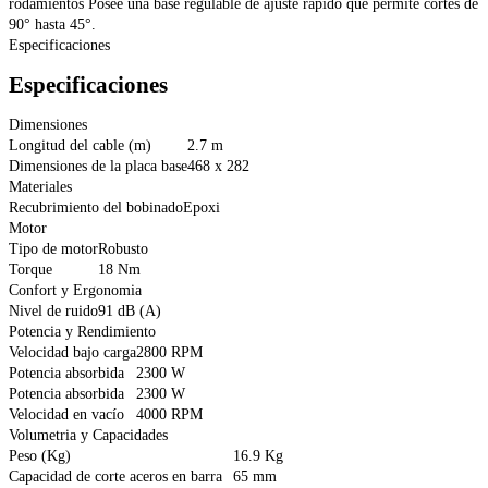
rodamientos Posee una base regulable de ajuste rápido que permite cortes de
90° hasta 45°.
Especificaciones
Especificaciones
Dimensiones
Longitud del cable (m)
2.7 m
Dimensiones de la placa base
468 x 282
Materiales
Recubrimiento del bobinado
Epoxi
Motor
Tipo de motor
Robusto
Torque
18 Nm
Confort y Ergonomia
Nivel de ruido
91 dB (A)
Potencia y Rendimiento
Velocidad bajo carga
2800 RPM
Potencia absorbida
2300 W
Potencia absorbida
2300 W
Velocidad en vacío
4000 RPM
Volumetria y Capacidades
Peso (Kg)
16.9 Kg
Capacidad de corte aceros en barra
65 mm